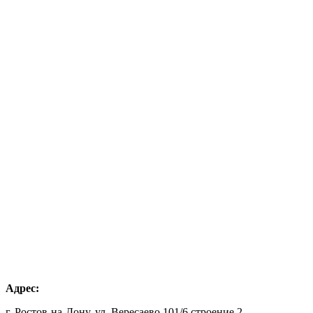
Адрес:
г. Ростов-на-Дону, ул. Верeсаево 101/6 строение 2