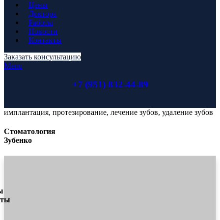
Цены
Доктора
Работы
Новости
Контакты
Заказать консультацию
Menu
+7 (951) 832-44-89
имплантация, протезирование, лечение зубов, удаление зубов
Стоматология
Зубенко
ы
оты